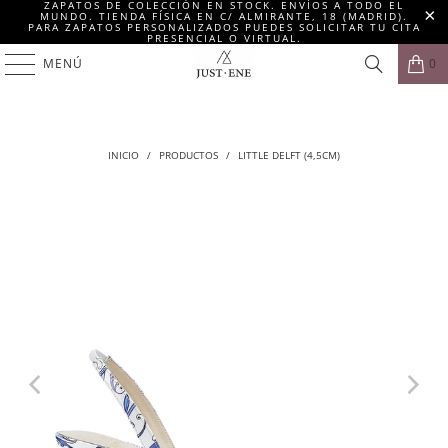
ZAPATOS DE COLECCIÓN EN STOCK. ENVÍOS A TODO EL
MUNDO. TIENDA FÍSICA EN C/ ALMIRANTE, 18 (MADRID).
PARA ZAPATOS PERSONALIZADOS PUEDES SOLICITAR TU CITA
PRESENCIAL O VIRTUAL.
MENÚ
0
INICIO
/
PRODUCTOS
/
LITTLE DELFT (4,5CM)