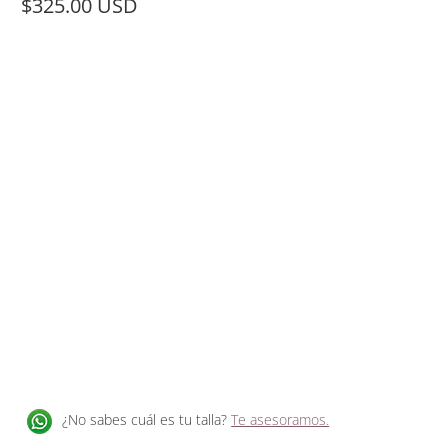
$325.00 USD
Size
35
36
37
38
39
40
41
42
AÑADIR A LA CESTA
Recogida disponible en
Tienda Just-ENE en Madrid
Normalmente está listo en 24 horas
Ver información de la tienda
¿No sabes cuál es tu talla?
Te asesoramos.