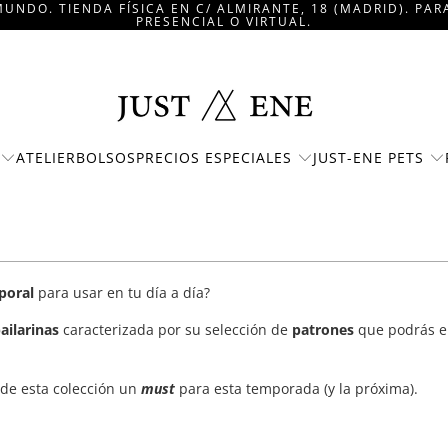
UNDO. TIENDA FÍSICA EN C/ ALMIRANTE, 18 (MADRID). PA
PRESENCIAL O VIRTUAL.
PRECIOS ESPECIALES
JUST-ENE PETS
ATELIER
BOLSOS
poral
para usar en tu día a día?
ailarinas
caracterizada por su selección de
patrones
que podrás e
de esta colección un
must
para esta temporada (y la próxima).