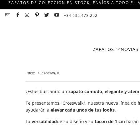
ZAPATOS DE COLECCIÓN EN STOCK. ENVÍOS A TODO EL M
+34 635 478 292
ZAPATOS
NOVIAS
INICIO
/
CROSSWALK
¿Estás buscando un
zapato cómodo, elegante y atem
Te presentamos "Crosswalk", nuestra nueva línea de
b
ayudarán a
elevar cada unos de tus looks
.
La
versatilidad
de su diseño y su
tacón de 1 cm
harán 