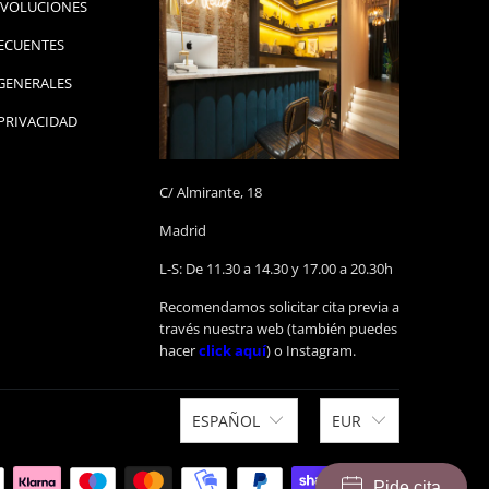
DEVOLUCIONES
ECUENTES
GENERALES
 PRIVACIDAD
C/ Almirante, 18
Madrid
L-S: De 11.30 a 14.30 y 17.00 a 20.30h
Recomendamos solicitar cita previa a
través nuestra web (también puedes
hacer
click aquí
) o Instagram.
ESPAÑOL
EUR
Pide cita