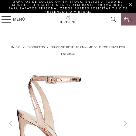
ZAPATOS DE COLECCIÓN EN STOCK. ENVÍOS A TODO EL
MUNDO. TIENDA FÍSICA EN C/ ALMIRANTE, 18 (MADRID).
PARA ZAPATOS PERSONALIZADOS PUEDES SOLICITAR TU CITA
PRESENCIAL O VIRTUAL.
MENÚ
0
INICIO
/
PRODUCTOS
/
DIAMOND ROSÉ (10 CM) - MODELO EXCLUSIVO POR
ENCARGO