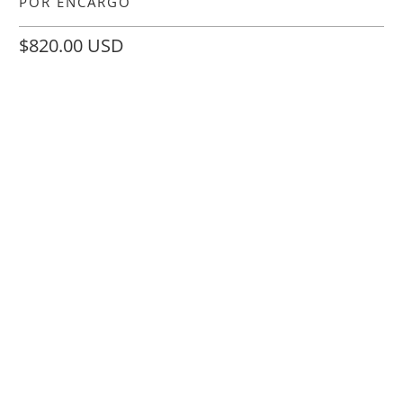
POR ENCARGO
$820.00 USD
Size
34
35
36
37
38
39
40
41
AÑADIR A LA CESTA
Recogida disponible en
Tienda Just-ENE en Madrid
Normalmente está listo en 24 horas
Ver información de la tienda