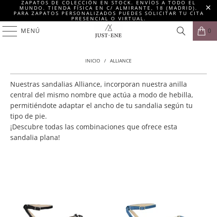
ZAPATOS DE COLECCIÓN EN STOCK. ENVÍOS A TODO EL
MUNDO. TIENDA FÍSICA EN C/ ALMIRANTE, 18 (MADRID).
PARA ZAPATOS PERSONALIZADOS PUEDES SOLICITAR TU CITA
PRESENCIAL O VIRTUAL.
MENÚ
0
INICIO
/
ALLIANCE
Nuestras sandalias Alliance, incorporan nuestra anilla
central del mismo nombre que actúa a modo de hebilla,
permitiéndote adaptar el ancho de tu sandalia según tu
tipo de pie.
¡Descubre todas las combinaciones que ofrece esta
sandalia plana!