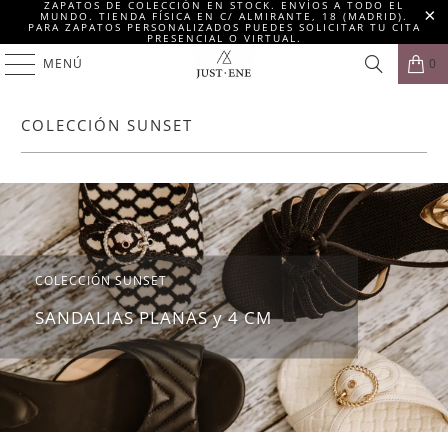
ZAPATOS DE COLECCIÓN EN STOCK. ENVÍOS A TODO EL
MUNDO. TIENDA FÍSICA EN C/ ALMIRANTE, 18 (MADRID).
PARA ZAPATOS PERSONALIZADOS PUEDES SOLICITAR TU CITA
PRESENCIAL O VIRTUAL.
MENÚ
0
COLECCIÓN SUNSET
COLECCIÓN SUNSET
SANDALIAS PLANAS y 4 CM